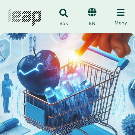
Meny
EN
Sök