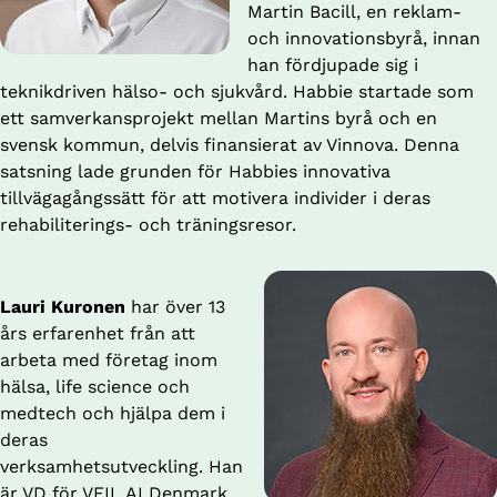
Martin Bacill, en reklam- 
och innovationsbyrå, innan 
han fördjupade sig i 
teknikdriven hälso- och sjukvård. Habbie startade som 
ett samverkansprojekt mellan Martins byrå och en 
svensk kommun, delvis finansierat av Vinnova. Denna 
satsning lade grunden för Habbies innovativa 
tillvägagångssätt för att motivera individer i deras 
rehabiliterings- och träningsresor.
Lauri Kuronen
 har över 13 
års erfarenhet från att 
arbeta med företag inom 
hälsa, life science och 
medtech och hjälpa dem i 
deras 
verksamhetsutveckling. Han 
är VD för VEIL.AI Denmark 