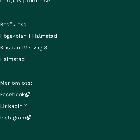
info@leapforlife.se
Besök oss:
Högskolan i Halmstad
Kristian IV:s väg 3
Halmstad
Mer om oss:
Länk till annan webbplats, öppnas i nytt 
Facebook
Länk till annan webbplats, öppnas i nytt f
LinkedIn
Länk till annan webbplats, öppnas i nytt 
Instagram