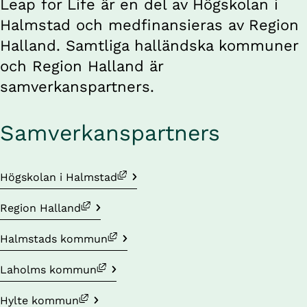
Leap for Life är en del av Högskolan i 
Halmstad och medfinansieras av Region 
Halland. Samtliga halländska kommuner 
och Region Halland är 
samverkanspartners.
Samverkanspartners
Länk till annan webbplats, öppnas i nytt fönster.
Högskolan i Halmstad
Länk till annan webbplats, öppnas i nytt fönster.
Region Halland
Länk till annan webbplats, öppnas i nytt fönster.
Halmstads kommun
Länk till annan webbplats, öppnas i nytt fönster.
Laholms kommun
Länk till annan webbplats, öppnas i nytt fönster.
Hylte kommun