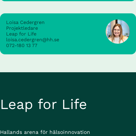
Loisa Cedergren
Projektledare
Leap for Life
loisa.cedergren@hh.se
072-180 13 77
Leap for Life
Hallands arena för hälsoinnovation