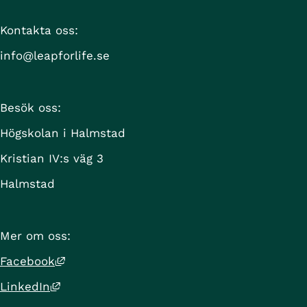
Kontakta oss:
info@leapforlife.se
Besök oss:
Högskolan i Halmstad
Kristian IV:s väg 3
Halmstad
Mer om oss:
Länk till annan webbplats, öppnas i nytt 
Facebook
Länk till annan webbplats, öppnas i nytt f
LinkedIn