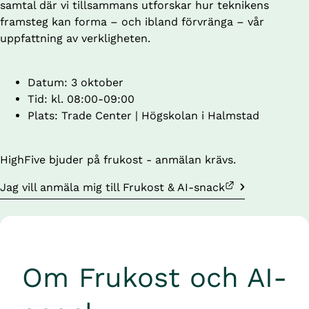
samtal där vi tillsammans utforskar hur teknikens 
framsteg kan forma – och ibland förvränga – vår 
uppfattning av verkligheten.
Datum: 3 oktober
Tid: kl. 08:00-09:00
Plats: Trade Center | Högskolan i Halmstad
HighFive bjuder på frukost - anmälan krävs.
Länk till annan webbplats.
Jag vill anmäla mig till Frukost & AI-snack
Om Frukost och AI-