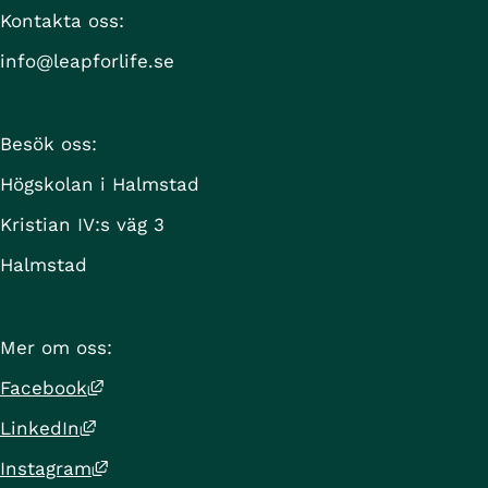
Kontakta oss:
info@leapforlife.se
Besök oss:
Högskolan i Halmstad
Kristian IV:s väg 3
Halmstad
Mer om oss:
Länk till annan webbplats, öppnas i nytt 
Facebook
Länk till annan webbplats, öppnas i nytt f
LinkedIn
Länk till annan webbplats, öppnas i nytt 
Instagram