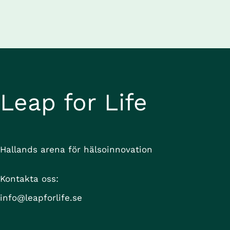
Gästerna var Mattias Ohlsson, professor i 
informationsteknologi vid Högskolan i Halmstad 
och Thomas Davidsson, CEO, Hallandia V. De 
pratade om CAISR Health, som är en 
forskningsprofil inom informationsdriven vård 
vid Högskolan i Halmstad, där forskning om 
utveckling av AI-verktyg möter forskning om hur 
dessa verktyg kan implementeras i vården.
Leap for Life
Hallands arena för hälsoinnovation
Kontakta oss:
info@leapforlife.se