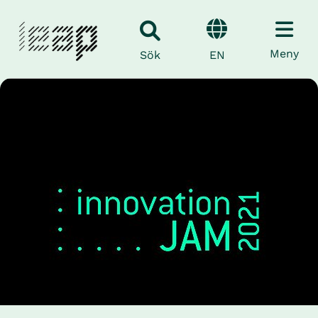
Meny
EN
Sök