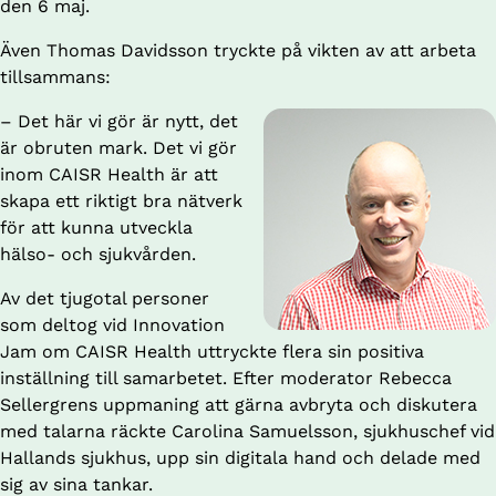
den 6 maj.
Även Thomas Davidsson tryckte på vikten av att arbeta 
tillsammans:
– Det här vi gör är nytt, det 
är obruten mark. Det vi gör 
inom CAISR Health är att 
skapa ett riktigt bra nätverk 
för att kunna utveckla 
hälso- och sjukvården.
Av det tjugotal personer 
som deltog vid Innovation 
Jam om CAISR Health uttryckte flera sin positiva 
inställning till samarbetet. Efter moderator Rebecca 
Sellergrens uppmaning att gärna avbryta och diskutera 
med talarna räckte Carolina Samuelsson, sjukhuschef vid 
Hallands sjukhus, upp sin digitala hand och delade med 
sig av sina tankar.