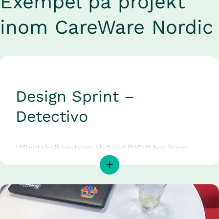
Exempel på projekt 
inom CareWare Nordic
Design Sprint – 
Detectivo
Hälsoteknikcentrum Halland (HCH) har inom 
ramen för CareWare Nordic arbetat med ett 
innovationsprojekt tillsammans med företaget 
Detectivio som utvecklar en produkt som mäter 
vitala parametrar från distans utan fysisk 
kontakt. Stefan Malmberg, specialistläkare i 
Allmänmedicin på HälsoBrunnens Vårdcentral i 