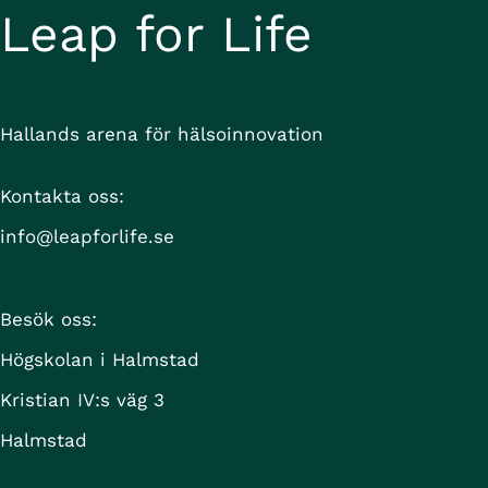
Kontakta oss om du vill läsa mer om projektet i 
Leap for Life
detalj.
Hallands arena för hälsoinnovation
Kontakta oss:
info@leapforlife.se
Besök oss:
Högskolan i Halmstad
Kristian IV:s väg 3
Halmstad