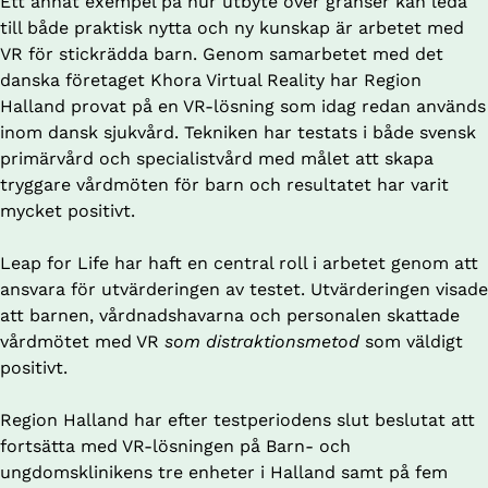
Ett annat exempel på hur utbyte över gränser kan leda 
till både praktisk nytta och ny kunskap är arbetet med 
VR för stickrädda barn. Genom samarbetet med det 
danska företaget Khora Virtual Reality har Region 
Halland provat på en VR-lösning som idag redan används 
inom dansk sjukvård. Tekniken har testats i både svensk 
primärvård och specialistvård med målet att skapa 
tryggare vårdmöten för barn och resultatet har varit 
mycket positivt. 
Leap for Life har haft en central roll i arbetet genom att 
ansvara för utvärderingen av testet. Utvärderingen visade 
att barnen, vårdnadshavarna och personalen skattade 
vårdmötet med VR 
som distraktionsmetod 
som väldigt 
positivt. 
Region Halland har efter testperiodens slut beslutat att 
fortsätta med VR-lösningen på Barn- och 
ungdomsklinikens tre enheter i Halland samt på fem 