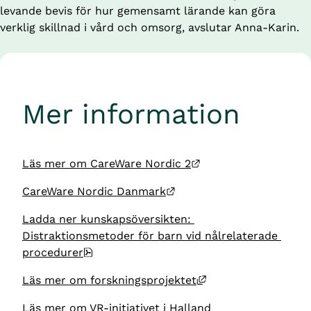
levande bevis för hur gemensamt lärande kan göra 
verklig skillnad i vård och omsorg, avslutar Anna-Karin.
Mer information
Länk till annan webb
Läs mer om CareWare Nordic 2
Länk till annan webbplat
CareWare Nordic Danmark
Ladda ner kunskapsöversikten: 
Distraktionsmetoder för barn vid nålrelaterade 
pdf, 759.1 kB.
procedurer
Länk till annan web
Läs mer om forskningsprojektet
Läs mer om VR-initiativet i Halland