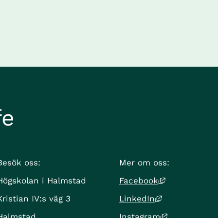
fe
Besök oss:
Mer om oss:
Länk till an
Högskolan i Halmstad
Facebook
Länk till ann
Kristian IV:s väg 3
LinkedIn
Länk till an
Halmstad
Instagram