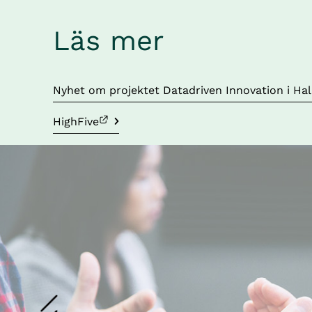
Läs mer
Nyhet om projektet Datadriven Innovation i Ha
Länk till annan webbplats.
HighFive