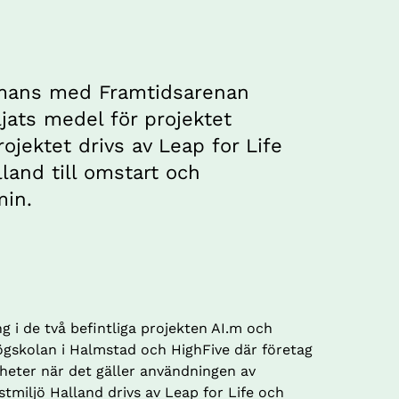
mmans med Framtidsarenan 
jats medel för projektet 
ojektet drivs av Leap for Life 
lland till omstart och 
min.
g i de två befintliga projekten AI.m och 
Högskolan i Halmstad och HighFive där företag 
heter när det gäller användningen av 
stmiljö Halland drivs av Leap for Life och 