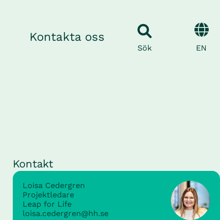
Kontakta oss
EN
Sök
Kontakt
Loisa Cedergren
Projektledare
Leap for Life
loisa.cedergren@hh.se