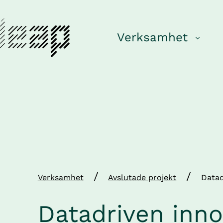
Verksamhet
/
/
Verksamhet
Avslutade projekt
Datad
Datadriven innov