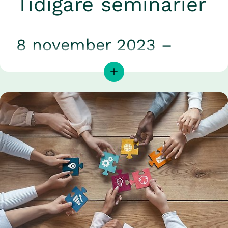
Tidigare seminarier 
8 november 2023 – 
Utmaningar med 
användandet av AI inom 
hälso- och sjukvården
Artificiell intelligens (AI) kan hjälpa hälso- och 
sjukvården att hantera sitt uppdrag med att 
erbjuda vårdtagarna en mer personcentrerad 
vård, men det finns utmaningar med den nya 
tekniken. 
Seminariet kommer att belysa tekniska, etiska 
och juridiska aspekter av att implementera AI för 