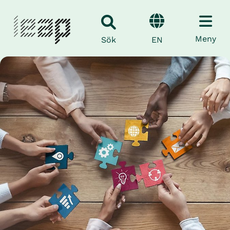
Meny
EN
Sök