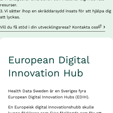
resurser.
3️. Vi sätter ihop en skräddarsydd insats för att hjälpa dig 
att lyckas.
Länk till annan webbplats, öppnas i nytt fönster.
Vill du få stöd i din utvecklingsresa? Kontakta oss
European Digital 
Innovation Hub
Health Data Sweden är en Sveriges fyra 
European Digital Innovation Hubs (EDIH).
En
Europeisk digital innovationshubb
skulle 