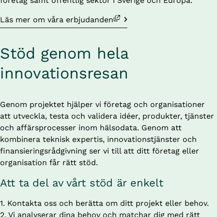
företag samt offentlig sektor i Sverige och Europa.
Länk till annan webbplats, öppnas i nytt fönster.
Läs mer om våra erbjudanden
Stöd genom hela 
innovationsresan
Genom projektet hjälper vi företag och organisationer 
att utveckla, testa och validera idéer, produkter, tjänster 
och affärsprocesser inom hälsodata. Genom att 
kombinera teknisk expertis, innovationstjänster och 
finansieringsrådgivning ser vi till att ditt företag eller 
organisation får rätt stöd.
Att ta del av vårt stöd är enkelt
1️. Kontakta oss och berätta om ditt projekt eller behov.
2️. Vi analyserar dina behov och matchar dig med rätt 