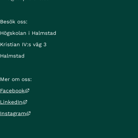
Besök oss:
Högskolan i Halmstad
Kristian IV:s väg 3
Halmstad
Mer om oss:
Länk till annan webbplats, öppnas i nytt 
Facebook
Länk till annan webbplats, öppnas i nytt f
LinkedIn
Länk till annan webbplats, öppnas i nytt 
Instagram