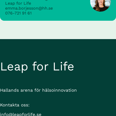
Leap for Life
emma.borjesson@hh.se
076-721 91 61
Leap for Life
Hallands arena för hälsoinnovation
Kontakta oss:
info@leapforlife.se