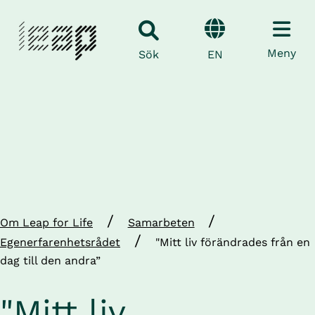
Meny
EN
Sök
/
/
Om Leap for Life
Samarbeten
/
Egenerfarenhetsrådet
"Mitt liv förändrades från en
dag till den andra”
"Mitt liv 