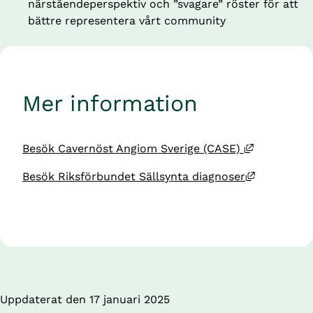
närståendeperspektiv och ”svagare” röster för att 
bättre representera vårt community
Mer information
Länk till a
Besök Cavernöst Angiom Sverige (CASE) 
Länk till 
Besök Riksförbundet Sällsynta diagnoser
Uppdaterat den 
17 januari 2025