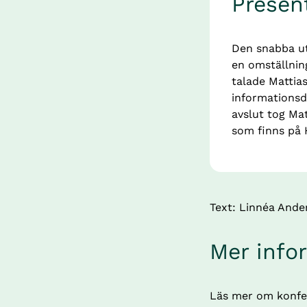
Presen
Den snabba utv
en omställning
talade Mattia
informationsdr
avslut tog Ma
som finns på 
Text: Linnéa And
Mer info
Läs mer om konfe