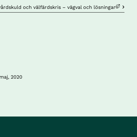
bbplats, öppnas i nytt fönster.
vårdskuld och välfärdskris – vägval och lösningar
 maj, 2020