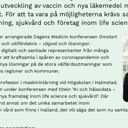
utveckling av vaccin och nya läkemedel m
. För att ta vara på möjligheterna krävs s
ing, sjukvård och företag inom life scien
r arrangerade Dagens Medicin konferensen 
Omstart 
 och välfärdskris – vägval och lösningar
. 
 digitalt och samlade representanter från många 
ör att kraftsamla i spåren av coronapandemin och 
 nya lösningar på de stora välfärdsutmaningar som 
ges regioner och kommuner.
rofessor i maskininlärning vid Högskolan i Halmstad, 
on under konferensen med titeln "AI och hälsodata – 
nya framsteg inom life science och sjukvård". Där 
nd annat om det unika samarbetet inom 
 vård som finns i Halland, det vill säga det som nu samla