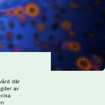
vård där 
gder av 
cisa 
n 