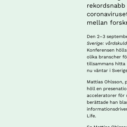
rekordsnabb 
coronaviruset
mellan forskn
Den 2–3 septembe
Sverige: vårdskuld
Konferensen hölls
olika branscher f
tillsammans hitta
nu väntar i Sveri
Mattias Ohlsson, p
höll en presenati
acceleratorer för 
berättade han bla
informationsdriven
Life.