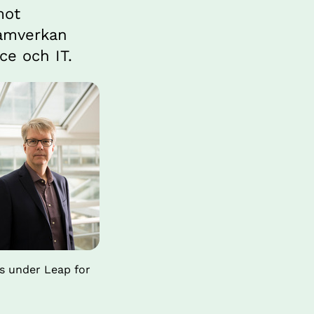
ot 
amverkan 
ce och IT.
s under Leap for 