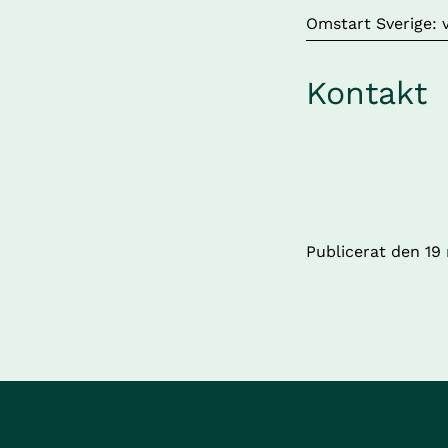
Länk till annan we
Omstart Sverige: 
Kontakt
Publicerat den 
19