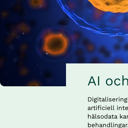
AI oc
Digitaliserin
artificiell in
hälsodata ka
behandlingar.