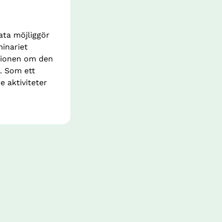
ta möjliggör 
inariet 
sionen om den 
. Som ett 
aktiviteter 