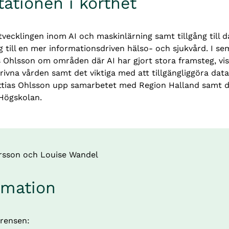
tationen i korthet
ecklingen inom AI och maskinlärning samt tillgång till da
 till en mer informationsdriven hälso- och sjukvård. I sem
s Ohlsson om områden där AI har gjort stora framsteg, vi
ivna vården samt det viktiga med att tillgängliggöra data
ttias Ohlsson upp samarbetet med Region Halland samt de 
Högskolan.
ersson och Louise Wandel
rmation
rensen: