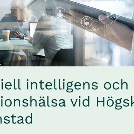
ciell intelligens och 
ionshälsa vid Högsk
mstad