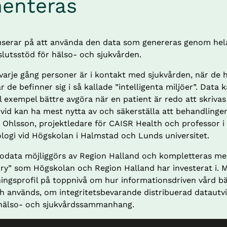
enteras
serar på att använda den data som genereras genom hela 
eslutsstöd för hälso- och sjukvården.
varje gång personer är i kontakt med sjukvården, när de h
r de befinner sig i så kallade ”intelligenta miljöer”. Data ka
ll exempel bättre avgöra när en patient är redo att skrivas u
vid kan ha mest nytta av och säkerställa att behandlingen 
 Ohlsson, projektledare för CAISR Health och professor i 
logi vid Högskolan i Halmstad och Lunds universitet.
sodata möjliggörs av Region Halland och kompletteras me
ry” som Högskolan och Region Halland har investerat i. Må
ingsprofil på toppnivå om hur informationsdriven vård bäs
 används, om integritetsbevarande distribuerad datautvi
 hälso- och sjukvårdssammanhang.