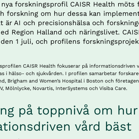
 nya forskningsprofil CAISR Health möts 
ch forskning om hur dessa kan implement
 är AI och precisionshälsa och forskninge
d Region Halland och näringslivet. CAIS
 den 1 juli, och profilens forskningsprojekt
sprofilen CAISR Health fokuserar på informationsdriven v
s i hälso- och sjukvården. I profilen samarbetar forskare
d, Brigham and Women’s Hospital i Boston och företagen
 V, Mölnlycke, Novartis, InterSystems och Visiba Care.
ng på toppnivå om hur 
tionsdriven vård bäst 