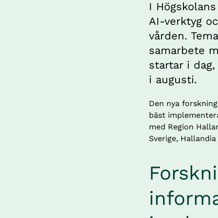
I Högskolans
AI-verktyg o
vården. Temat
samarbete me
startar i dag,
i augusti.
Den nya forskning
bäst implementera
med Region Hallan
Sverige, Hallandia
Forskni
informa