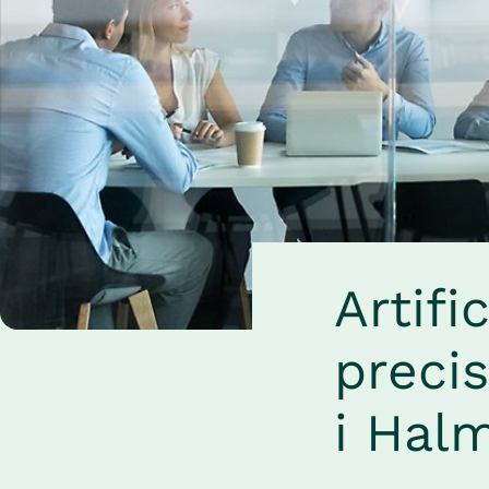
Artifi
precis
i Hal