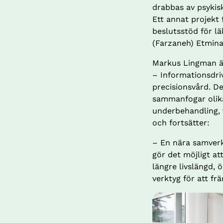
drabbas av psykisk
Ett annat projekt 
beslutsstöd för lä
(Farzaneh) Etminan
Markus Lingman är
– Informationsdri
precisionsvård. D
sammanfogar olika 
underbehandling, 
och fortsätter:
– En nära samverk
gör det möjligt at
längre livslängd, 
verktyg för att fr