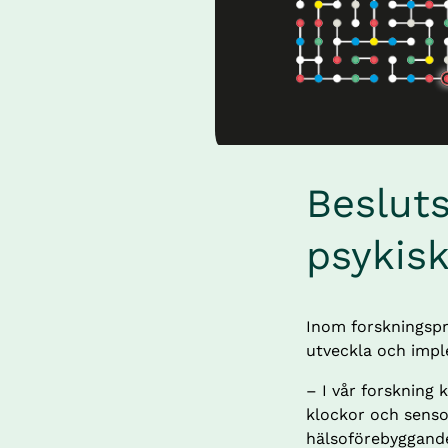
Besluts
psykis
Inom forskningspro
utveckla och impl
– I vår forskning
klockor och senso
hälsoförebyggande.