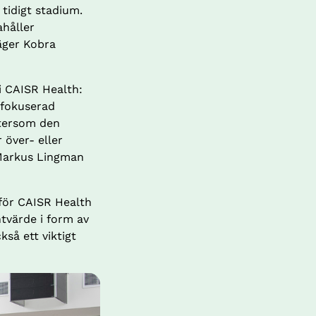
tidigt stadium. 
håller 
äger Kobra 
i CAISR Health: 
fokuserad 
tersom den 
över- eller 
Markus Lingman 
ör CAISR Health 
tvärde i form av 
så ett viktigt 