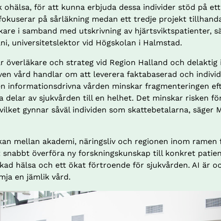
 ohälsa, för att kunna erbjuda dessa individer stöd på ett 
fokuserar på sårläkning medan ett tredje projekt tillhanda
kare i samband med utskrivning av hjärtsviktspatienter, s
i, universitetslektor vid Högskolan i Halmstad.
 överläkare och strateg vid Region Halland och delaktig 
ven vård handlar om att leverera faktabaserad och individ
en informationsdrivna vården minskar fragmenteringen ef
delar av sjukvården till en helhet. Det minskar risken för 
vilket gynnar såväl individen som skattebetalarna, säger 
an mellan akademi, näringsliv och regionen inom ramen f
t snabbt överföra ny forskningskunskap till konkret patien
ökad hälsa och ett ökat förtroende för sjukvården. AI är ock
ämja en jämlik vård.