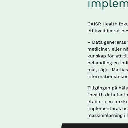
implem
CAISR Health foku
ett kvalificerat b
– Data genereras 
mediciner, eller nä
kunskap för att ti
behandling en indi
mål, säger Mattias
informationstekno
Tillgången på häl
”health data facto
etablera en forskn
implementeras och
maskininlärning i