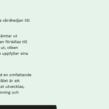
vårdkedjan till 
ämtar ut 
n förädlas till 
t, vilken 
uppfyller sina 
d en omfattande 
let är att 
t utvecklas, 
nning och 