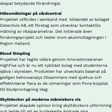
skapat betydande förändringar.
Hälsomätningar på vårdcentral
Projektet utfördes i samband med 
bildandet av bolaget 
Detectivio AB, ett företag som utvecklar kontaktlös 
mätning av vitalparametrar. Det initierade även 
forskningsprojekt och tester inom akutmottagningen i 
Region Halland.
Blood Simpling
Projektet har tagits vidare genom innovationsarenan 
HighFive och är nu ett nybildat bolag med studenterna 
själva i styrelsen. Produkten har utvecklats baserat på 
gedigen behovsanalys tillsammans med sjukhus och 
effektiviserar flera av de utmaningar som finns kopplat 
till blodprovtagning idag.
Skyltdockor på moderna människors vis
Projektet skapade opinion kring skyltdockors utformning 
och ledde till att en butikskedja ändrade sina 